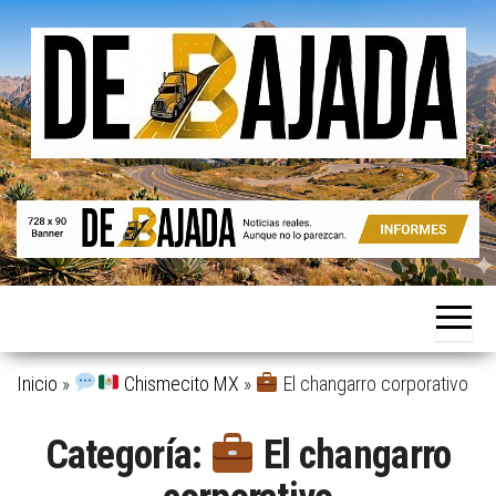
Saltar
al
contenido
Noticias
De
reales.
Bajada
Aunque
no lo
parezcan.
Inicio
»
Chismecito MX
»
El changarro corporativo
Categoría:
El changarro