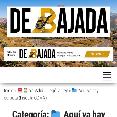
Saltar
al
contenido
Noticias
De
reales.
Bajada
Aunque
no lo
parezcan.
Inicio
»
Ya Valió… Llegó la Ley
»
Aquí ya hay
carpeta (Fiscalía CDMX)
Categoría:
Aquí ya hay