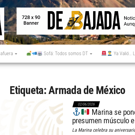
De
Noticias
reales.
Bajada
Aunque
no lo
parezcan.
 afuera
Sofá: Todos somos DT
Ya Valió… L
Etiqueta:
Armada de México
02/06/2026
Marina se pone
presumen músculo e
La Marina celebra su aniversari