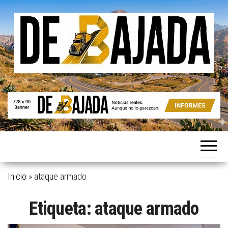
Saltar
al
contenido
Noticias
De
reales.
Bajada
Aunque
no lo
parezcan.
Inicio
»
ataque armado
Etiqueta:
ataque armado