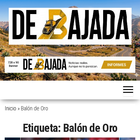
Saltar
al
contenido
Noticias
De
reales.
Bajada
Aunque
no lo
parezcan.
Inicio
»
Balón de Oro
Etiqueta:
Balón de Oro