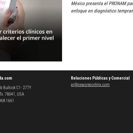
México presenta el PRONAM para
enfoque en diagnóstico tempran
da.com
Relaciones Públicas y Comercial
pr@newsreportmx.com
b Bullock C1- 277Y
 Tx. 78041, USA
 968 1661