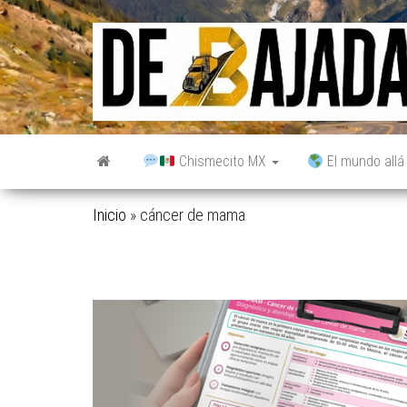
Saltar
al
contenido
Chismecito MX
El mundo allá
Inicio
»
cáncer de mama