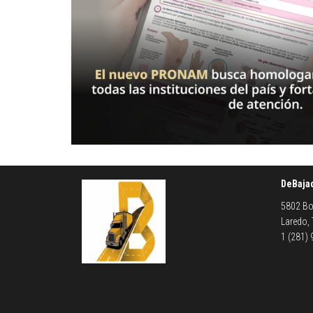
DeBaja
5802 Bo
Laredo,
1 (281)