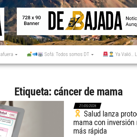
De
Noticias
reales.
Bajada
Aunque
no lo
parezcan.
 afuera
Sofá: Todos somos DT
Ya Valió… L
Etiqueta:
cáncer de mama
21/05/2026
Salud lanza proto
mama con inversión 
más rápida