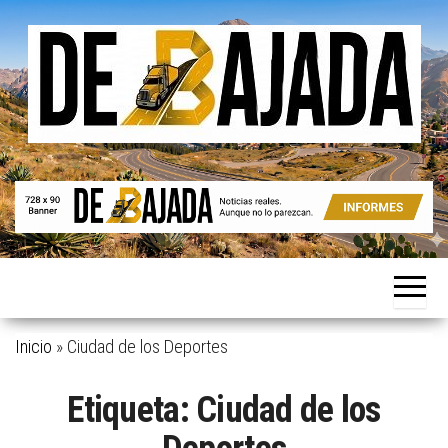
Saltar
al
contenido
Noticias
De
reales.
Bajada
Aunque
no lo
parezcan.
Inicio
»
Ciudad de los Deportes
Etiqueta:
Ciudad de los