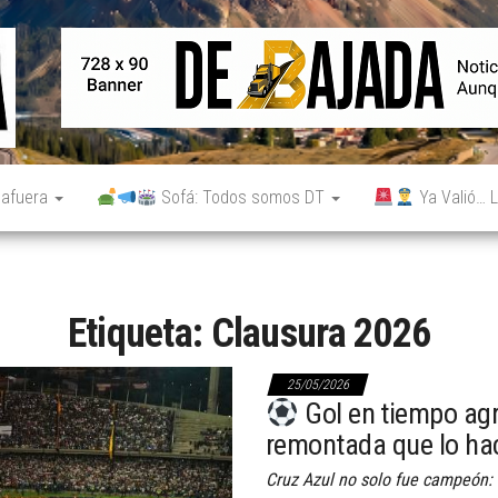
De
Noticias
reales.
Bajada
Aunque
no lo
parezcan.
 afuera
Sofá: Todos somos DT
Ya Valió… L
Etiqueta:
Clausura 2026
25/05/2026
Gol en tiempo agr
remontada que lo h
Cruz Azul no solo fue campeón: l