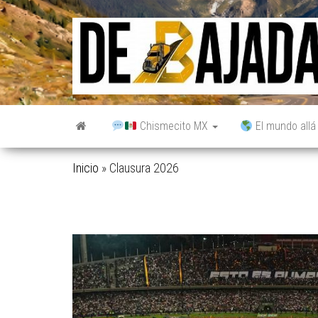
Saltar
al
contenido
Chismecito MX
El mundo allá
Inicio
»
Clausura 2026