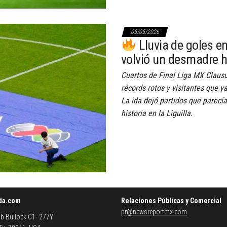
05/05/2026
Lluvia de goles en 
volvió un desmadre h
Cuartos de Final Liga MX Clausu
récords rotos y visitantes que 
La ida dejó partidos que parec
historia en la Liguilla.
da.com
Relaciones Públicas y Comercial
pr@newsreportmx.com
b Bullock C1- 277Y