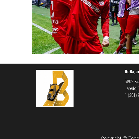
DeBaja
5802 Bo
Laredo,
1 (281)
Copyright © Todo