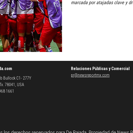
marcada por atajadas clave y dr
da.com
Relaciones Públicas y Comercial
pr@newsreportmx.com
b Bullock C1- 277Y
 Tx. 78041, USA
 968 1661
s los derechos reservados para De Bajada. Propiedad de News 