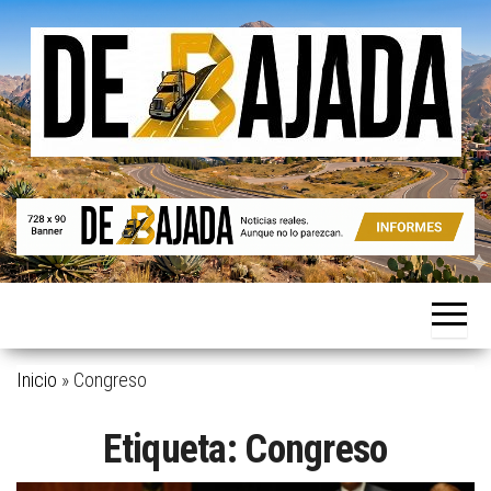
Saltar
al
contenido
Noticias
De
reales.
Bajada
Aunque
no lo
parezcan.
Inicio
»
Congreso
Etiqueta:
Congreso