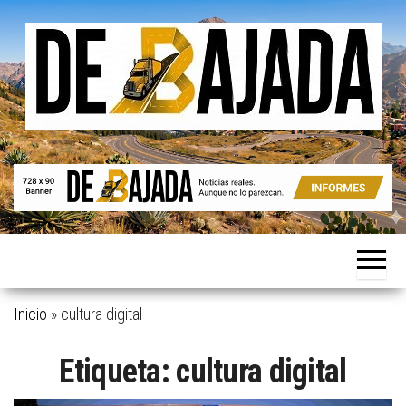
Saltar
al
contenido
Noticias
De
reales.
Bajada
Aunque
no lo
parezcan.
Inicio
»
cultura digital
Etiqueta:
cultura digital