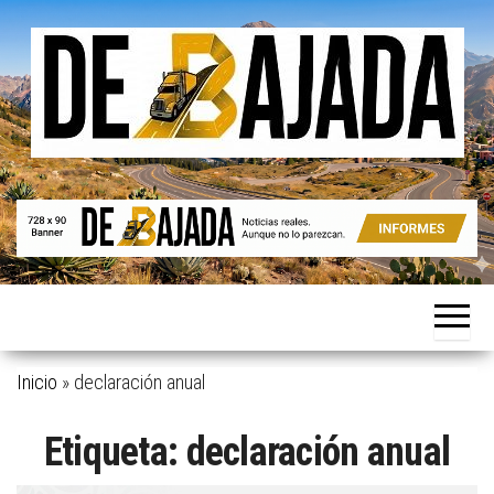
Saltar
al
contenido
Noticias
De
reales.
Bajada
Aunque
no lo
parezcan.
Inicio
»
declaración anual
Etiqueta:
declaración anual