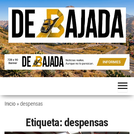
Saltar
al
contenido
Noticias
De
reales.
Bajada
Aunque
no lo
parezcan.
Inicio
»
despensas
Etiqueta:
despensas