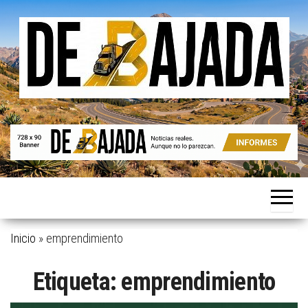
Saltar
al
contenido
Noticias
De
reales.
Bajada
Aunque
no lo
parezcan.
Inicio
»
emprendimiento
Etiqueta:
emprendimiento