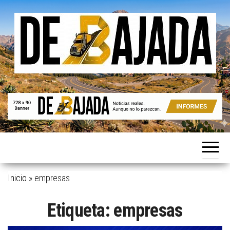
Saltar
al
contenido
Noticias
De
reales.
Bajada
Aunque
no lo
parezcan.
Inicio
»
empresas
Etiqueta:
empresas