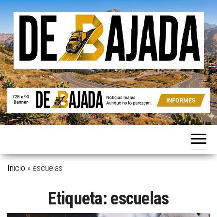
Saltar
al
contenido
Noticias
De
reales.
Bajada
Aunque
no lo
parezcan.
Inicio
»
escuelas
Etiqueta:
escuelas