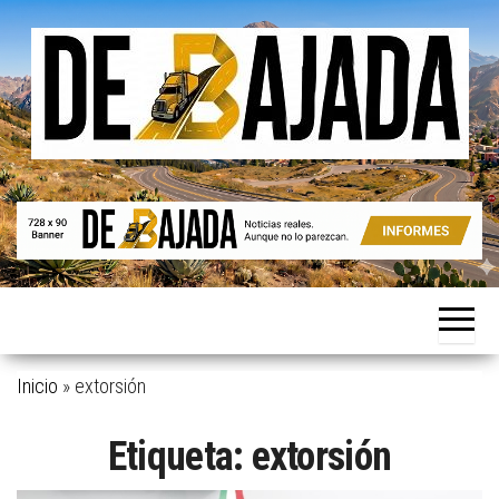
Saltar
al
contenido
Noticias
De
reales.
Bajada
Aunque
no lo
parezcan.
Inicio
»
extorsión
Etiqueta:
extorsión