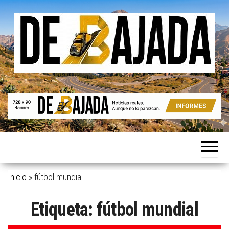
Saltar
al
contenido
Noticias
De
reales.
Bajada
Aunque
no lo
parezcan.
Inicio
»
fútbol mundial
Etiqueta:
fútbol mundial