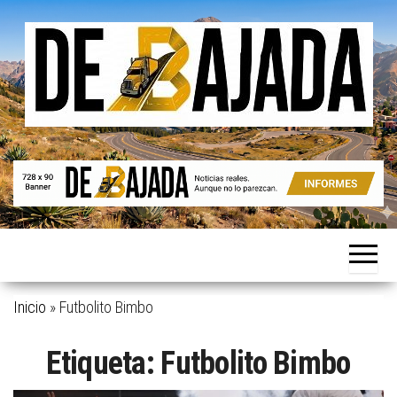
Saltar
al
contenido
Noticias
De
reales.
Bajada
Aunque
no lo
parezcan.
Inicio
»
Futbolito Bimbo
Etiqueta:
Futbolito Bimbo