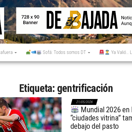
De
Noticias
reales.
Bajada
Aunque
no lo
parezcan.
 afuera
Sofá: Todos somos DT
Ya Valió… L
Etiqueta:
gentrificación
21/05/2026
Mundial 2026 en l
“ciudades vitrina” t
debajo del pasto