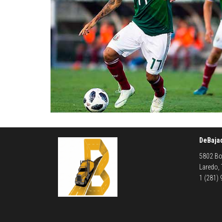
DeBaja
5802 Bo
Laredo,
1 (281)