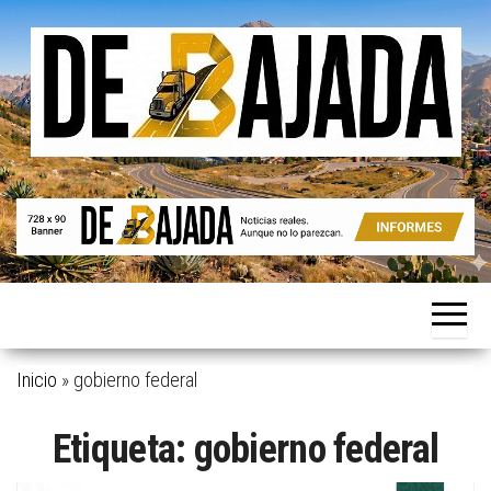
Saltar
al
contenido
Noticias
De
reales.
Bajada
Aunque
no lo
parezcan.
Inicio
»
gobierno federal
Etiqueta:
gobierno federal