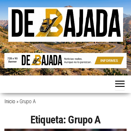
Saltar
al
contenido
Noticias
De
reales.
Bajada
Aunque
no lo
parezcan.
Inicio
»
Grupo A
Etiqueta:
Grupo A