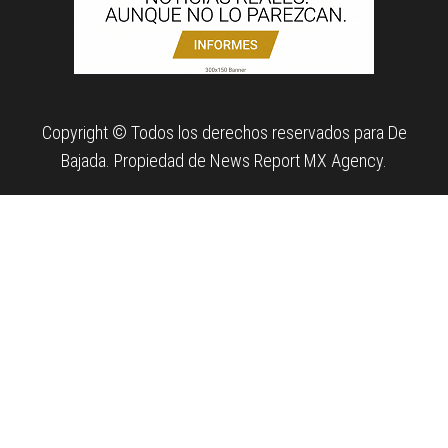
Copyright © Todos los derechos reservados para De
Bajada. Propiedad de News Report MX Agency.