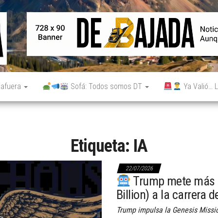
De
Noticias
reales.
Bajada
Aunque
no lo
parezcan.
 afuera
Sofá: Todos somos DT
Ya Valió… L
Etiqueta:
IA
22/07/2026
Trump mete más de
Billion) a la carrera d
Trump impulsa la Genesis Missio