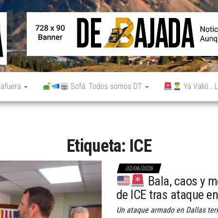
De
Noticias
reales.
Bajada
Aunque
no lo
parezcan.
 afuera
Sofá: Todos somos DT
Ya Valió… L
Etiqueta:
ICE
02/06/2026
Bala, caos y m
de ICE tras ataque en
Un ataque armado en Dallas ter