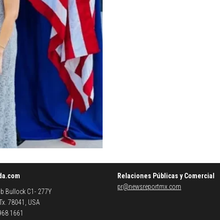
da.com
Relaciones Públicas y Comercial
pr@newsreportmx.com
b Bullock C1- 277Y
 Tx. 78041, USA
 968 1661