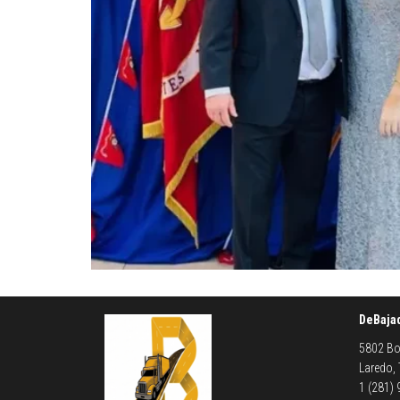
DeBaja
5802 Bo
Laredo,
1 (281)