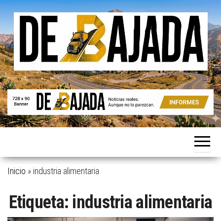
Saltar
al
contenido
Noticias
De
reales.
Bajada
Aunque
no lo
parezcan.
Inicio
»
industria alimentaria
Etiqueta:
industria alimentaria