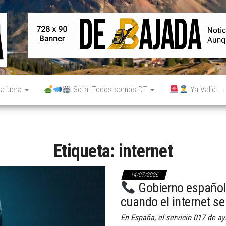
De
Noticias
reales.
Bajada
Aunque
no lo
parezcan.
 afuera
Sofá: Todos somos DT
Ya Valió… L
Etiqueta:
internet
14/07/2026
Gobierno español p
cuando el internet s
En España, el servicio 017 de a