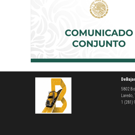
DeBaja
5802 Bo
Laredo,
1 (281)