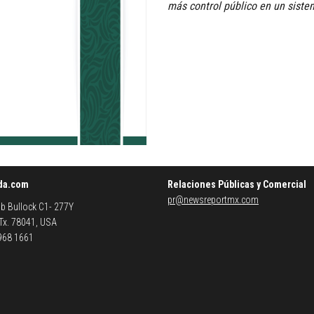
más control público en un sist
da.com
Relaciones Públicas y Comercial
pr@newsreportmx.com
b Bullock C1- 277Y
 Tx. 78041, USA
 968 1661