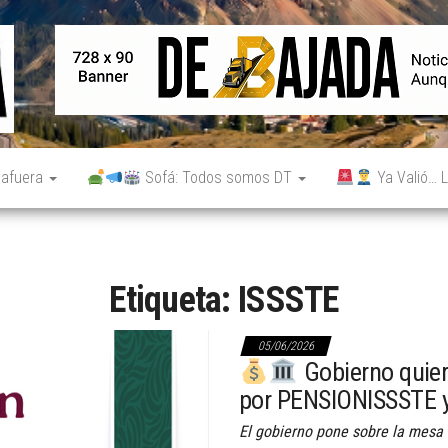
De
Noticias
reales.
Bajada
Aunque
no lo
parezcan.
 afuera
Sofá: Todos somos DT
Ya Valió… L
Etiqueta:
ISSSTE
05/06/2026
Gobierno quier
por PENSIONISSSTE y
El gobierno pone sobre la mesa 