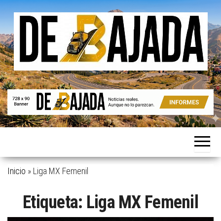
Saltar
al
contenido
Noticias
De
reales.
Bajada
Aunque
no lo
parezcan.
Inicio
»
Liga MX Femenil
Etiqueta:
Liga MX Femenil