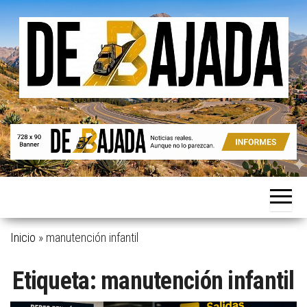
Saltar
al
contenido
Noticias
De
reales.
Bajada
Aunque
no lo
parezcan.
Inicio
»
manutención infantil
Etiqueta:
manutención infantil