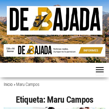
Saltar
al
contenido
Noticias
De
reales.
Bajada
Aunque
no lo
parezcan.
Inicio
»
Maru Campos
Etiqueta:
Maru Campos