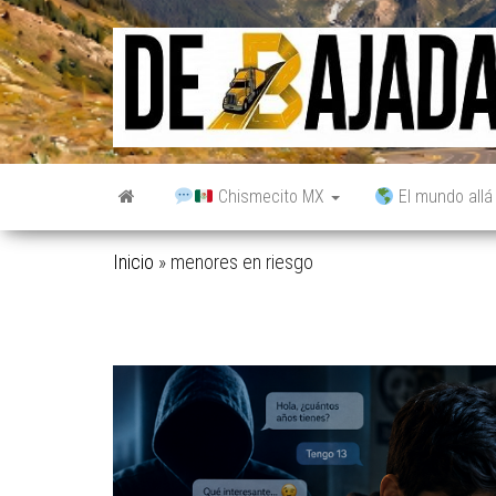
Saltar
al
contenido
Chismecito MX
El mundo allá
Inicio
»
menores en riesgo