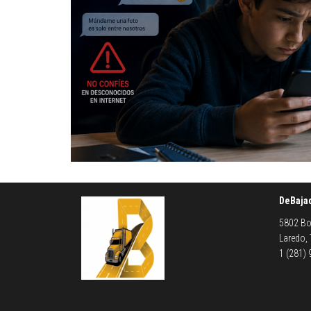
DeBaja
5802 Bo
Laredo,
1 (281)