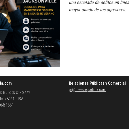
una escalada de delitos en línea
mayor aliado de los agresores.
da.com
Relaciones Públicas y Comercial
pr@newsreportmx.com
b Bullock C1- 277Y
 Tx. 78041, USA
 968 1661