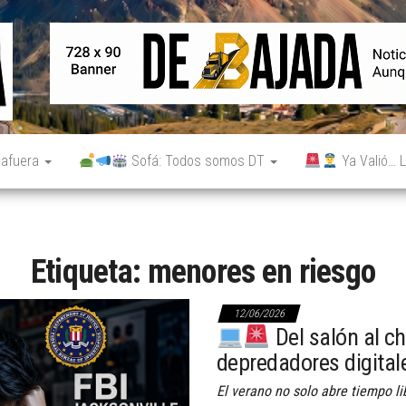
De
Noticias
reales.
Bajada
Aunque
no lo
parezcan.
 afuera
Sofá: Todos somos DT
Ya Valió… L
Etiqueta:
menores en riesgo
12/06/2026
Del salón al ch
depredadores digital
El verano no solo abre tiempo li