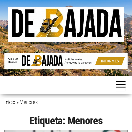
Saltar
al
contenido
Noticias
De
reales.
Bajada
Aunque
no lo
parezcan.
Inicio
»
Menores
Etiqueta:
Menores