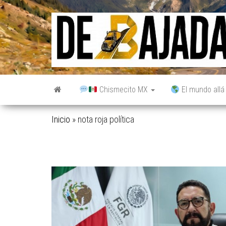
Saltar
al
contenido
Chismecito MX
El mundo allá
Inicio
»
nota roja política