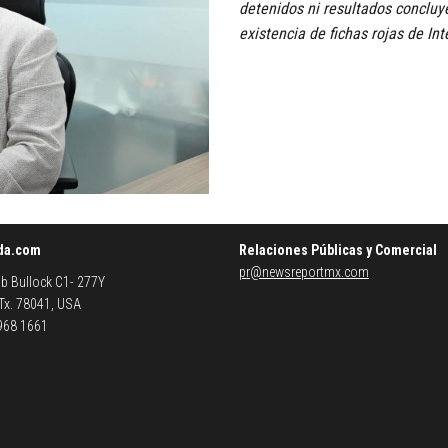
detenidos ni resultados concluy
existencia de fichas rojas de Int
da.com
Relaciones Públicas y Comercial
pr@newsreportmx.com
b Bullock C1- 277Y
 Tx. 78041, USA
 968 1661