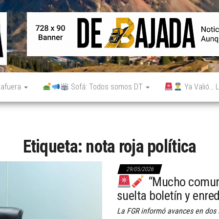
De
Noticias
reales.
Bajada
Aunque
no lo
parezcan.
 afuera
Sofá: Todos somos DT
Ya Valió… L
Etiqueta:
nota roja política
29/05/2026
“Mucho comunic
suelta boletín y enre
La FGR informó avances en dos i