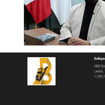
DeBaja
5802 Bo
Laredo,
1 (281)