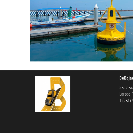
DeBaja
5802 Bo
Laredo,
1 (281)