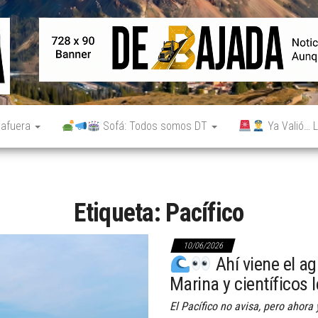
De
Noticias
reales.
Bajada
Aunque
no lo
parezcan.
 afuera
Sofá: Todos somos DT
Ya Valió… L
Etiqueta:
Pacífico
10/06/2026
Ahí viene el ag
Marina y científicos 
El Pacífico no avisa, pero ahora 