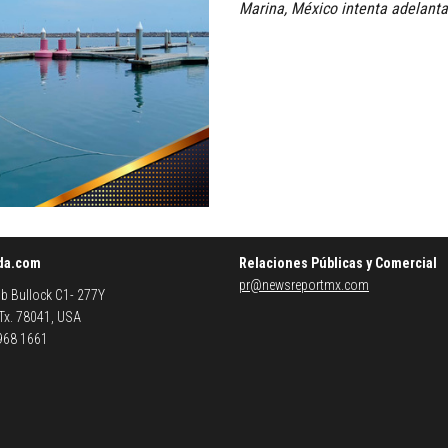
Marina, México intenta adelanta
da.com
Relaciones Públicas y Comercial
pr@newsreportmx.com
b Bullock C1- 277Y
 Tx. 78041, USA
 968 1661