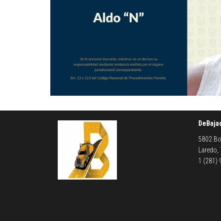
DeBaja
5802 Bo
Laredo,
1 (281)