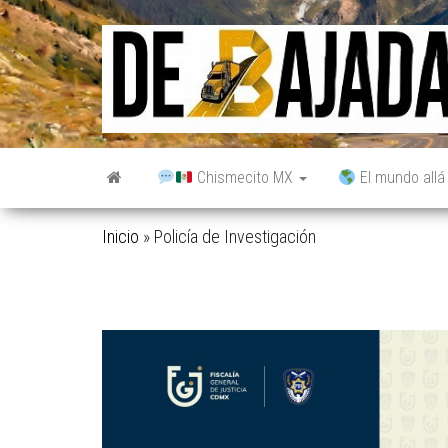
Saltar
al
contenido
Chismecito MX
El mundo allá
Inicio
»
Policía de Investigación