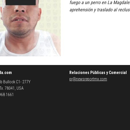
fuego a un perro en La Magdalen
aprehensión y traslado al reclus
da.com
Relaciones Públicas y Comercial
pr@newsreportmx.com
b Bullock C1- 277Y
 Tx. 78041, USA
 968 1661