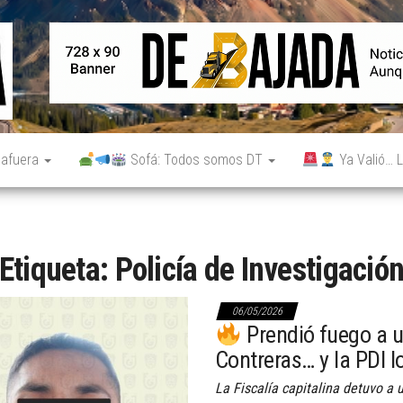
De
Noticias
reales.
Bajada
Aunque
no lo
parezcan.
 afuera
Sofá: Todos somos DT
Ya Valió… L
Etiqueta:
Policía de Investigació
06/05/2026
Prendió fuego a 
Contreras… y la PDI l
La Fiscalía capitalina detuvo a