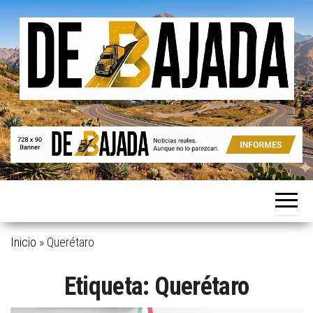
Saltar
al
contenido
Noticias
De
reales.
Bajada
Aunque
no lo
parezcan.
Inicio
»
Querétaro
Etiqueta:
Querétaro