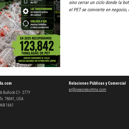
sino cerrar un ciclo donde la bot
el PET se convierte en negocio
da.com
Relaciones Públicas y Comercial
pr@newsreportmx.com
b Bullock C1- 277Y
 Tx. 78041, USA
 968 1661