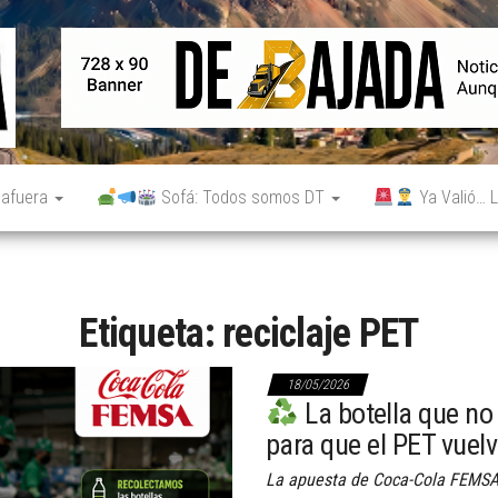
De
Noticias
reales.
Bajada
Aunque
no lo
parezcan.
 afuera
Sofá: Todos somos DT
Ya Valió… L
Etiqueta:
reciclaje PET
18/05/2026
La botella que no
para que el PET vuel
La apuesta de Coca-Cola FEMSA 