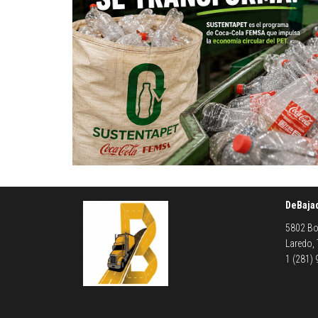
DeBaja
5802 Bo
Laredo,
1 (281)