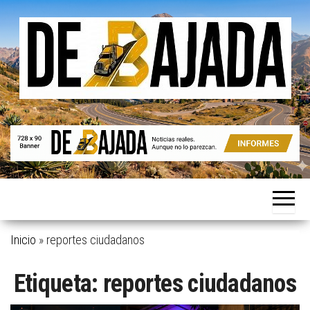
Saltar
al
contenido
Noticias
De
reales.
Bajada
Aunque
no lo
parezcan.
Inicio
»
reportes ciudadanos
Etiqueta:
reportes ciudadanos