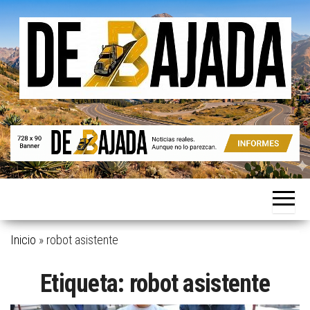
Saltar
al
contenido
Noticias
De
reales.
Bajada
Aunque
no lo
parezcan.
Inicio
»
robot asistente
Etiqueta:
robot asistente