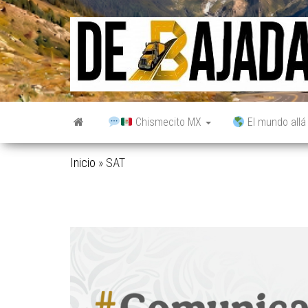
Saltar
al
contenido
Chismecito MX
El mundo allá
Inicio
»
SAT