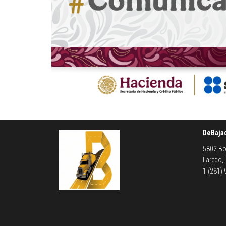
DeBaja
5802 Bo
Laredo,
1 (281)