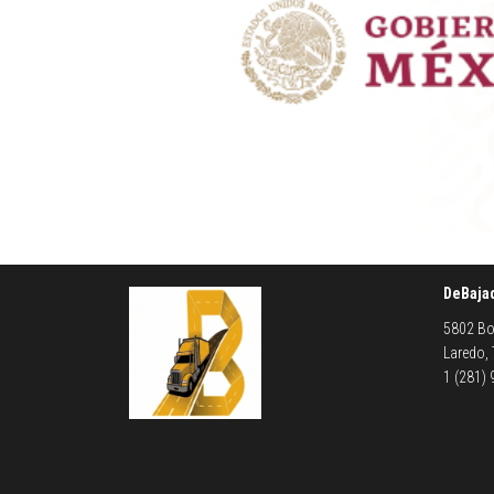
DeBaja
5802 Bo
Laredo,
1 (281)