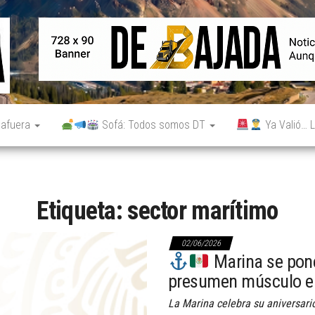
De
Noticias
reales.
Bajada
Aunque
no lo
parezcan.
 afuera
Sofá: Todos somos DT
Ya Valió… L
Etiqueta:
sector marítimo
02/06/2026
Marina se pone
presumen músculo e
La Marina celebra su aniversari