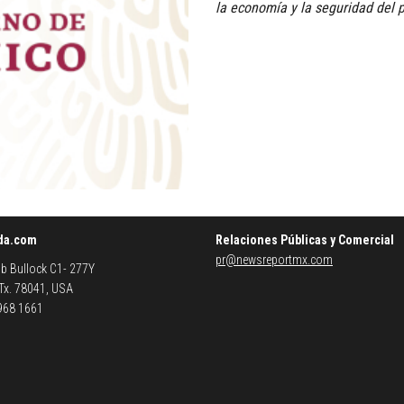
la economía y la seguridad del p
da.com
Relaciones Públicas y Comercial
pr@newsreportmx.com
b Bullock C1- 277Y
 Tx. 78041, USA
 968 1661