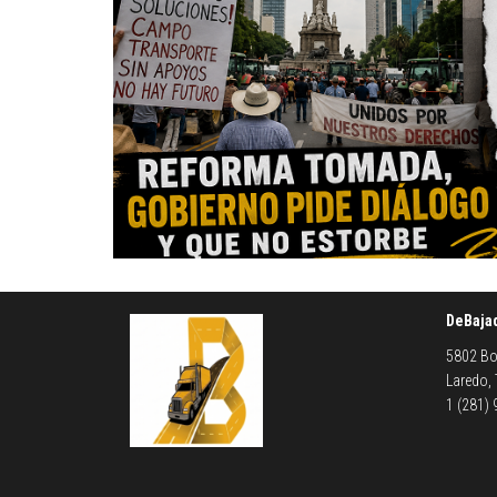
DeBaja
5802 Bo
Laredo,
1 (281)