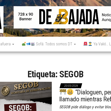
De
Noticias
reales.
Bajada
Aunque
no lo
parezcan.
 afuera
Sofá: Todos somos DT
Ya Valió… L
Etiqueta:
SEGOB
20/05/2026
“Dialoguen, pe
llamado mientras Re
SEGOB pide diálogo y evitar blo