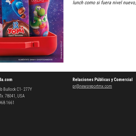
lunch como si fuera nivel nuevo,
da.com
Relaciones Públicas y Comercial
pr@newsreportmx.com
b Bullock C1- 277Y
 Tx. 78041, USA
 968 1661