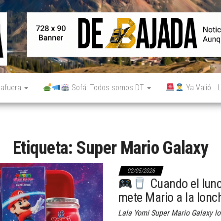
De
Noticias
reales.
Bajada
Aunque
no lo
parezcan.
 afuera
Sofá: Todos somos DT
Ya Valió… L
Etiqueta:
Super Mario Galaxy
02/05/2026
Cuando el lunch
mete Mario a la lonc
Lala Yomi Super Mario Galaxy lo