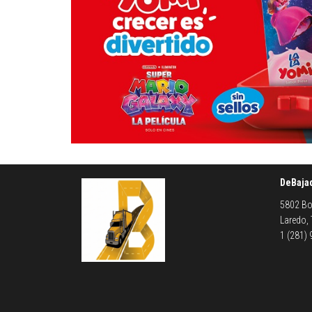
DeBaja
5802 Bo
Laredo,
1 (281)