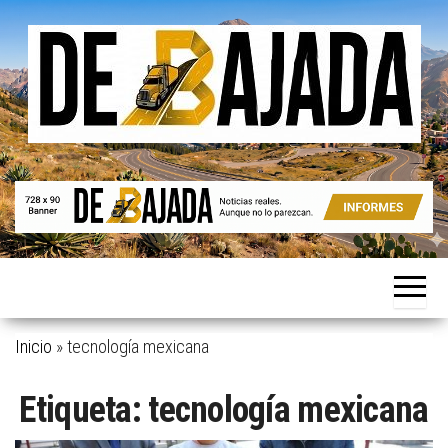
Saltar
al
contenido
Noticias
De
reales.
Bajada
Aunque
no lo
parezcan.
Inicio
»
tecnología mexicana
Etiqueta:
tecnología mexicana