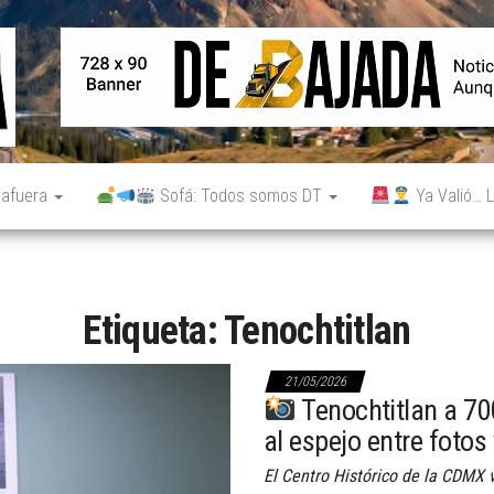
De
Noticias
reales.
Bajada
Aunque
no lo
parezcan.
 afuera
Sofá: Todos somos DT
Ya Valió… L
Etiqueta:
Tenochtitlan
21/05/2026
Tenochtitlan a 700
al espejo entre fotos
El Centro Histórico de la CDMX 