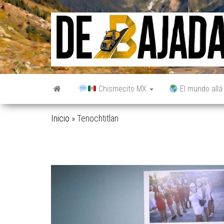
Saltar
al
contenido
Chismecito MX
El mundo allá
Inicio
»
Tenochtitlan