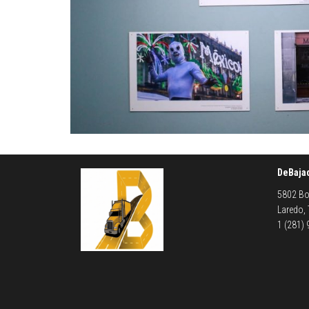
DeBaja
5802 Bo
Laredo,
1 (281)