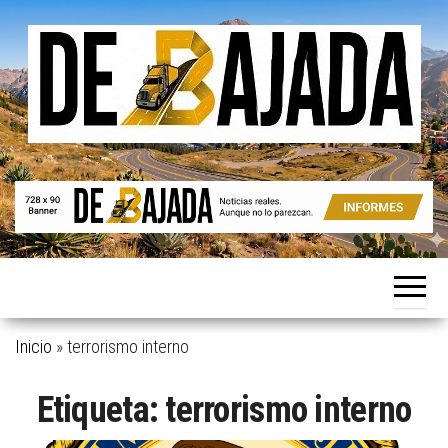
Saltar
al
contenido
Noticias
De
reales.
Bajada
Aunque
no lo
parezcan.
Inicio
»
terrorismo interno
Etiqueta:
terrorismo interno