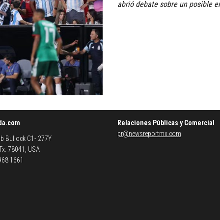
abrió debate sobre un posible er
da.com
Relaciones Públicas y Comercial
pr@newsreportmx.com
b Bullock C1- 277Y
 Tx. 78041, USA
 968 1661