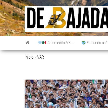
Saltar
al
contenido
Chismecito MX
El mundo allá
Inicio
»
VAR