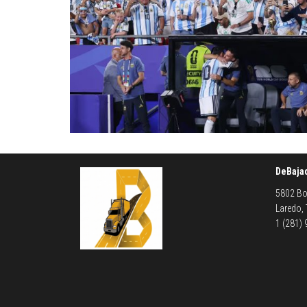
DeBaja
5802 Bo
Laredo,
1 (281)