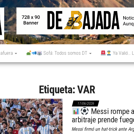
De
Noticias
reales.
Bajada
Aunque
no lo
parezcan.
 afuera
Sofá: Todos somos DT
Ya Valió… L
Etiqueta:
VAR
17/06/2026
Messi rompe a 
arbitraje prende fueg
Messi firmó un hat-trick ante Arg