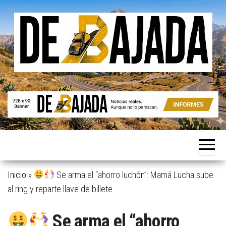
Saltar
al
contenido
Noticias
De
reales.
Bajada
Aunque
no lo
parezcan.
Inicio
»
Se arma el “ahorro luchón”: Mamá Lucha sube
al ring y reparte llave de billete
Se arma el “ahorro