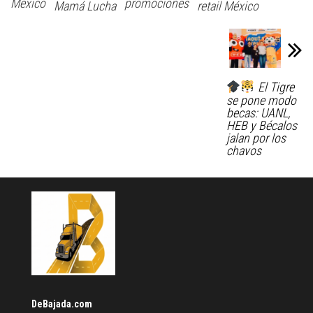
México
promociones
Mamá Lucha
retail México
El Tigre
se pone modo
becas: UANL,
HEB y Bécalos
jalan por los
chavos
DeBajada.com