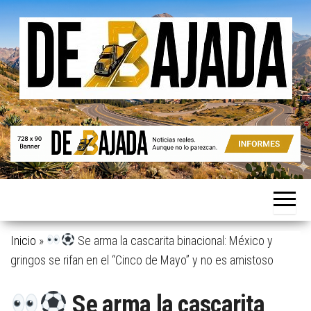
Saltar
al
contenido
Noticias
De
reales.
Bajada
Aunque
no lo
parezcan.
Inicio
»
Se arma la cascarita binacional: México y
gringos se rifan en el “Cinco de Mayo” y no es amistoso
Se arma la cascarita