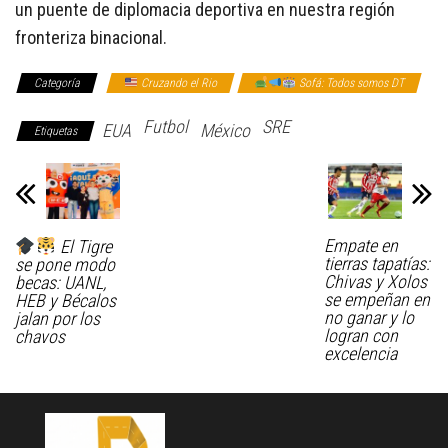
un puente de diplomacia deportiva en nuestra región
fronteriza binacional.
Categoría
Cruzando el Rio
Sofá: Todos somos DT
Futbol
SRE
EUA
México
Etiquetas
Empate en
El Tigre
tierras tapatías:
se pone modo
Chivas y Xolos
becas: UANL,
se empeñan en
HEB y Bécalos
no ganar y lo
jalan por los
logran con
chavos
excelencia