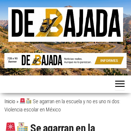
Saltar
al
contenido
Noticias
De
reales.
Bajada
Aunque
no lo
parezcan.
Inicio
»
Se agarran en la escuela y no es uno ni dos:
Violencia escolar en México
Se agarran en la